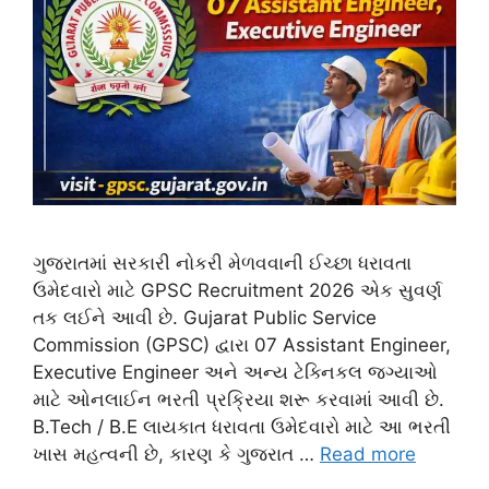
ગુજરાતમાં સરકારી નોકરી મેળવવાની ઈચ્છા ધરાવતા
ઉમેદવારો માટે GPSC Recruitment 2026 એક સુવર્ણ
તક લઈને આવી છે. Gujarat Public Service
Commission (GPSC) દ્વારા 07 Assistant Engineer,
Executive Engineer અને અન્ય ટેક્નિકલ જગ્યાઓ
માટે ઓનલાઈન ભરતી પ્રક્રિયા શરૂ કરવામાં આવી છે.
B.Tech / B.E લાયકાત ધરાવતા ઉમેદવારો માટે આ ભરતી
ખાસ મહત્વની છે, કારણ કે ગુજરાત …
Read more