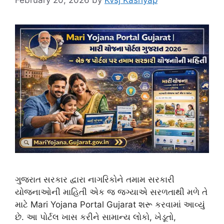
February 20, 2026
by
Kvsj Kashyap
ગુજરાત સરકાર દ્વારા નાગરિકોને તમામ સરકારી
યોજનાઓની માહિતી એક જ જગ્યાએ સરળતાથી મળે તે
માટે Mari Yojana Portal Gujarat શરૂ કરવામાં આવ્યું
છે. આ પોર્ટલ ખાસ કરીને સામાન્ય લોકો, ખેડૂતો,