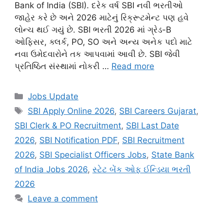
Bank of India (SBI). દરેક વર્ષ SBI નવી ભરતીઓ
જાહેર કરે છે અને 2026 માટેનું રિક્રૂટમેન્ટ પણ હવે
લોન્ચ થઈ ગયું છે. SBI ભરતી 2026 માં ગ્રેડ-B
ઓફિસર, ક્લર્ક, PO, SO અને અન્ય અનેક પદો માટે
નવા ઉમેદવારોને તક આપવામાં આવી છે. SBI જેવી
પ્રતિષ્ઠિત સંસ્થામાં નોકરી …
Read more
Categories
Jobs Update
Tags
SBI Apply Online 2026
,
SBI Careers Gujarat
,
SBI Clerk & PO Recruitment
,
SBI Last Date
2026
,
SBI Notification PDF
,
SBI Recruitment
2026
,
SBI Specialist Officers Jobs
,
State Bank
of India Jobs 2026
,
સ્ટેટ બેંક ઓફ ઈન્ડિયા ભરતી
2026
Leave a comment