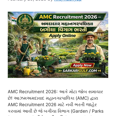
AMC Recruitment 2026: આકે મોટા જોબ સમાચાર
છે! આઝમઅમદાવાદ મહાનગરપાલિકા (AMC) દ્વારા
AMC Recruitment 2026 માટે નવી ભરતી જાહેર
કરવામાં આવી છે જે બગીચા વિભાગ (Garden / Parks