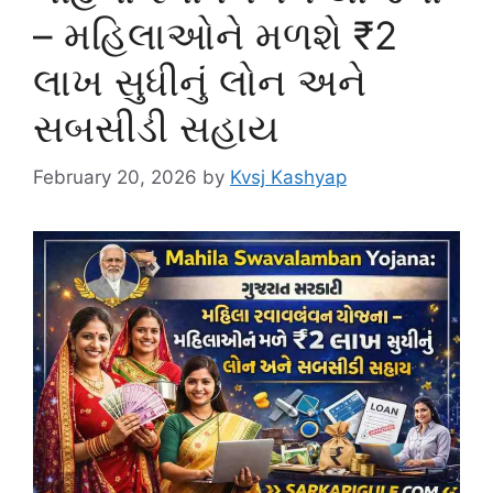
– મહિલાઓને મળશે ₹2
લાખ સુધીનું લોન અને
સબસીડી સહાય
February 20, 2026
by
Kvsj Kashyap