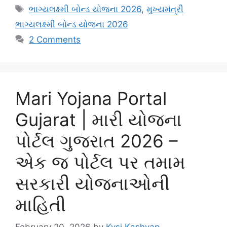
Tags
ભાગ્યલક્ષ્મી બોન્ડ યોજના 2026
,
મુખ્યમંત્રી
ભાગ્યલક્ષ્મી બોન્ડ યોજના 2026
2 Comments
Mari Yojana Portal
Gujarat | મારી યોજના
પોર્ટલ ગુજરાત 2026 –
એક જ પોર્ટલ પર તમામ
સરકારી યોજનાઓની
માહિતી