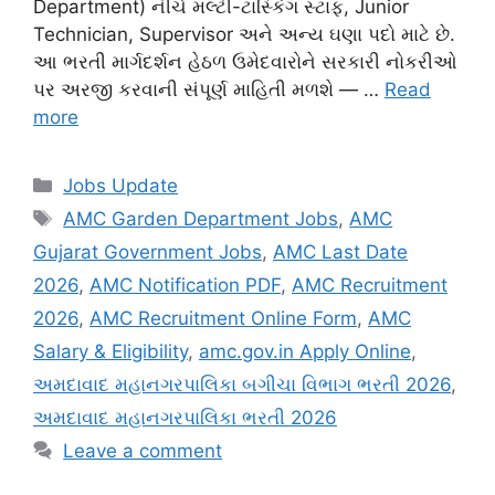
Department) નીચે મલ્ટી-ટાસ્કિંગ સ્ટાફ, Junior
Technician, Supervisor અને અન્ય ઘણા પદો માટે છે.
આ ભરતી માર્ગદર્શન હેઠળ ઉમેદવારોને સરકારી નોકરીઓ
પર અરજી કરવાની સંપૂર્ણ માહિતી મળશે — …
Read
more
Categories
Jobs Update
Tags
AMC Garden Department Jobs
,
AMC
Gujarat Government Jobs
,
AMC Last Date
2026
,
AMC Notification PDF
,
AMC Recruitment
2026
,
AMC Recruitment Online Form
,
AMC
Salary & Eligibility
,
amc.gov.in Apply Online
,
અમદાવાદ મહાનગરપાલિકા બગીચા વિભાગ ભરતી 2026
,
અમદાવાદ મહાનગરપાલિકા ભરતી 2026
Leave a comment