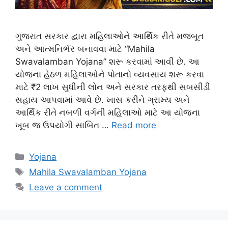
ગુજરાત સરકાર દ્વારા મહિલાઓને આર્થિક રીતે મજબૂત
અને આત્મનિર્ભર બનાવવા માટે “Mahila
Swavalamban Yojana” શરૂ કરવામાં આવી છે. આ
યોજના હેઠળ મહિલાઓને પોતાનો વ્યવસાય શરૂ કરવા
માટે ₹2 લાખ સુધીની લોન અને સરકાર તરફથી સબસીડી
સહાય આપવામાં આવે છે. ખાસ કરીને ગ્રામ્ય અને
આર્થિક રીતે નબળી વર્ગની મહિલાઓ માટે આ યોજના
ખૂબ જ ઉપયોગી સાબિત …
Read more
Categories
Yojana
Tags
Mahila Swavalamban Yojana
Leave a comment