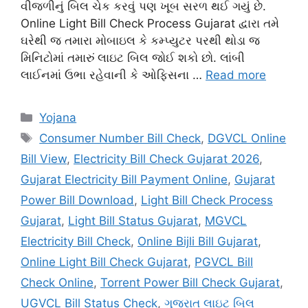
વીજળીનું બિલ ચેક કરવું પણ ખૂબ સરળ થઈ ગયું છે.
Online Light Bill Check Process Gujarat દ્વારા તમે
ઘરેથી જ તમારા મોબાઇલ કે કમ્પ્યુટર પરથી થોડા જ
મિનિટોમાં તમારું લાઇટ બિલ જોઈ શકો છો. લાંબી
લાઈનમાં ઉભા રહેવાની કે ઓફિસના …
Read more
Categories
Yojana
Tags
Consumer Number Bill Check
,
DGVCL Online
Bill View
,
Electricity Bill Check Gujarat 2026
,
Gujarat Electricity Bill Payment Online
,
Gujarat
Power Bill Download
,
Light Bill Check Process
Gujarat
,
Light Bill Status Gujarat
,
MGVCL
Electricity Bill Check
,
Online Bijli Bill Gujarat
,
Online Light Bill Check Gujarat
,
PGVCL Bill
Check Online
,
Torrent Power Bill Check Gujarat
,
UGVCL Bill Status Check
,
ગુજરાત લાઇટ બિલ