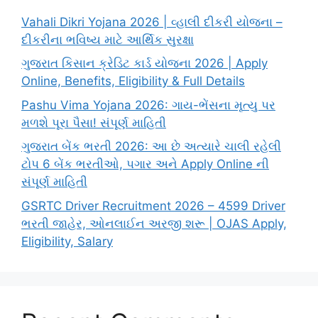
Vahali Dikri Yojana 2026 | વ્હાલી દીકરી યોજના –
દીકરીના ભવિષ્ય માટે આર્થિક સુરક્ષા
ગુજરાત કિસાન ક્રેડિટ કાર્ડ યોજના 2026 | Apply
Online, Benefits, Eligibility & Full Details
Pashu Vima Yojana 2026: ગાય-ભેંસના મૃત્યુ પર
મળશે પૂરા પૈસા! સંપૂર્ણ માહિતી
ગુજરાત બેંક ભરતી 2026: આ છે અત્યારે ચાલી રહેલી
ટોપ 6 બેંક ભરતીઓ, પગાર અને Apply Online ની
સંપૂર્ણ માહિતી
GSRTC Driver Recruitment 2026 – 4599 Driver
ભરતી જાહેર, ઓનલાઈન અરજી શરૂ | OJAS Apply,
Eligibility, Salary