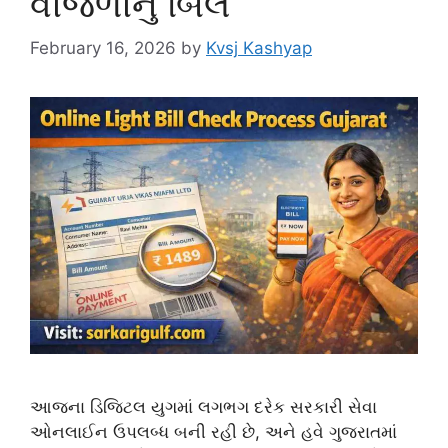
વીજળીનું બિલ
February 16, 2026
by
Kvsj Kashyap
આજના ડિજિટલ યુગમાં લગભગ દરેક સરકારી સેવા
ઓનલાઈન ઉપલબ્ધ બની રહી છે, અને હવે ગુજરાતમાં