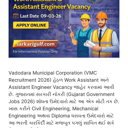
Vadodara Municipal Corporation (VMC
Recruitment 2026) હેઠળ Work Assistant અને
Assistant Engineer Vacancy જાહેર કરવામાં આવી
છે. ગુજરાતમાં સરકારી નોકરી (Gujarat Government
Jobs 2026) શોધતા ઉમેદવારો માટે આ એક મોટી તક છે.
ખાસ કરીને Civil Engineering, Mechanical
Engineering અથવા Diploma ધરાવતા ઉમેદવારો માટે
આ ભરતી કારકિર્દી માટે મજબૂત પગલું સાબિત થઈ શકે