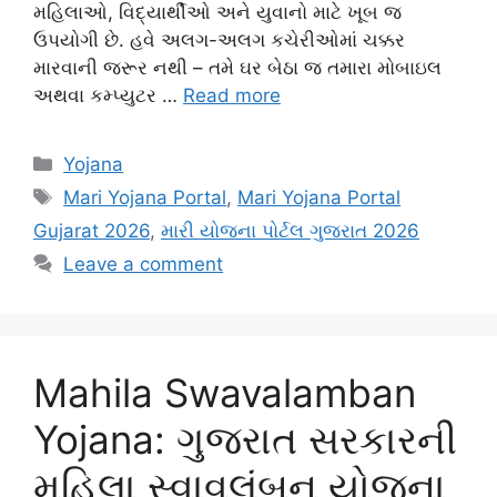
મહિલાઓ, વિદ્યાર્થીઓ અને યુવાનો માટે ખૂબ જ
ઉપયોગી છે. હવે અલગ-અલગ કચેરીઓમાં ચક્કર
મારવાની જરૂર નથી – તમે ઘર બેઠા જ તમારા મોબાઇલ
અથવા કમ્પ્યુટર …
Read more
Categories
Yojana
Tags
Mari Yojana Portal
,
Mari Yojana Portal
Gujarat 2026
,
મારી યોજના પોર્ટલ ગુજરાત 2026
Leave a comment
Mahila Swavalamban
Yojana: ગુજરાત સરકારની
મહિલા સ્વાવલંબન યોજના