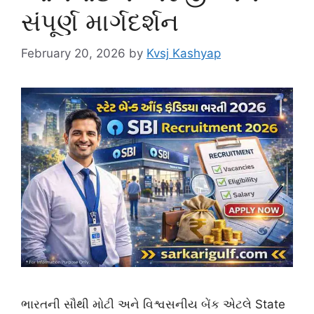
સંપૂર્ણ માર્ગદર્શન
February 20, 2026
by
Kvsj Kashyap
ભારતની સૌથી મોટી અને વિશ્વસનીય બેંક એટલે State