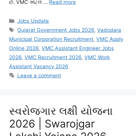
છે. VMC એટલે …
Read more
Categories
Jobs Update
Tags
Gujarat Government Jobs 2026
,
Vadodara
Municipal Corporation Recruitment
,
VMC Apply
Online 2026
,
VMC Assistant Engineer Jobs
2026
,
VMC Recruitment 2026
,
VMC Work
Assistant Vacancy 2026
Leave a comment
સ્વરોજગાર લક્ષી યોજના
2026 | Swarojgar