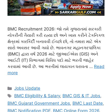
BMC Recruitment 2026: જો તમે ગુજરાતમાં સરકારી
નોકરીની તૈયારી કરી રહ્યા છો અને ખાસ કરીને ટેકનિકલ
ક્ષેત્રમાં કારકિર્દી બનાવવી ઈચ્છો છો, તો તમારા માટે એક
સારો અવસર આવી ગયો છે. ભાવનગર મહાનગરપાલિકા
(BMC) દ્વારા વર્ષ 2026 માટે જીઆઈએસ (GIS) અને
આઈટી (IT) વિભાગમાં વિવિધ પદો માટે ભરતી જાહેર
કરવામાં આવી છે. આ ભરતીમાં લાયકાત ધરાવતા …
Read
more
Categories
Jobs Update
Tags
BMC Eligibility & Salary
,
BMC GIS & IT Jobs
,
BMC Gujarat Government Jobs
,
BMC Last Date
,
BMC Notification PDF
,
BMC Online Form 2026
,