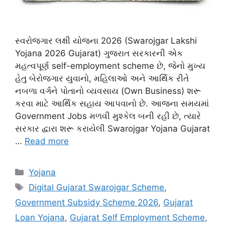
સ્વરોજગાર લક્ષી યોજના 2026 (Swarojgar Lakshi
Yojana 2026 Gujarat) ગુજરાત સરકારની એક
મહત્વપૂર્ણ self-employment scheme છે, જેનો મુખ્ય
હેતુ બેરોજગાર યુવાનો, મહિલાઓ અને આર્થિક રીતે
નબળા વર્ગને પોતાનો વ્યવસાય (Own Business) શરૂ
કરવા માટે આર્થિક સહાય આપવાનો છે. આજના સમયમાં
Government Jobs મળવી મુશ્કેલ બની રહી છે, ત્યારે
સરકાર દ્વારા શરૂ કરાયેલી Swarojgar Yojana Gujarat
…
Read more
Categories
Yojana
Tags
Digital Gujarat Swarojgar Scheme
,
Government Subsidy Scheme 2026
,
Gujarat
Loan Yojana
,
Gujarat Self Employment Scheme
,