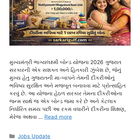
મુખ્યમંત્રી ભાગ્યલક્ષ્મી બોન્ડ યોજના 2026 ગુજરાત
સરકારની એક સશક્ત અને હિતકારી ઝુંબેશ છે, જેનું
મુખ્ય હેતુ ગુજરાતની મા-બાપને તેમની દીકરીઓનું
ભવિષ્ય સુરક્ષિત અને મજબૂત બનાવવા માટે પ્રોત્સાહિત
કરવું છે. આ યોજના હેઠળ સરકાર તેમના દીકરીઓના
જન્મ સાથે જ એક બોન્ડ જમા કરે છે અને કેટલાક
નિર્ધારિત સમય પછી આ રકમ વધારીને દીકરીના શિક્ષણ,
મેરેજ અથવા …
Read more
Categories
Jobs Update