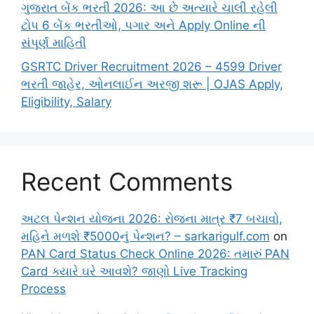
ગુજરાત બેંક ભરતી 2026: આ છે અત્યારે ચાલી રહેલી
ટોપ 6 બેંક ભરતીઓ, પગાર અને Apply Online ની
સંપૂર્ણ માહિતી
GSRTC Driver Recruitment 2026 – 4599 Driver
ભરતી જાહેર, ઓનલાઈન અરજી શરૂ | OJAS Apply,
Eligibility, Salary
Recent Comments
અટલ પેન્શન યોજના 2026: રોજના માત્ર ₹7 બચાવો,
મહિને મળશે ₹5000નું પેન્શન? – sarkarigulf.com
on
PAN Card Status Check Online 2026: તમારું PAN
Card ક્યારે ઘરે આવશે? જાણો Live Tracking
Process