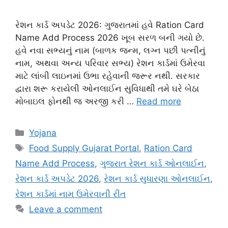
રેશન કાર્ડ અપડેટ 2026: ગુજરાતમાં હવે Ration Card
Name Add Process 2026 ખૂબ સરળ બની ગયો છે.
હવે નવા સભ્યનું નામ (બાળક જન્મ, લગ્ન પછી પત્નીનું
નામ, અથવા અન્ય પરિવાર સભ્ય) રેશન કાર્ડમાં ઉમેરવા
માટે લાંબી લાઇનમાં ઉભા રહેવાની જરૂર નથી. સરકાર
દ્વારા શરૂ કરાયેલી ઓનલાઈન સુવિધાથી તમે ઘરે બેઠા
મોબાઇલ ફોનથી જ અરજી કરી …
Read more
Categories
Yojana
Tags
Food Supply Gujarat Portal
,
Ration Card
Name Add Process
,
ગુજરાત રેશન કાર્ડ ઓનલાઈન
,
રેશન કાર્ડ અપડેટ 2026
,
રેશન કાર્ડ સુધારણા ઓનલાઈન
,
રેશન કાર્ડમાં નામ ઉમેરવાની રીત
Leave a comment