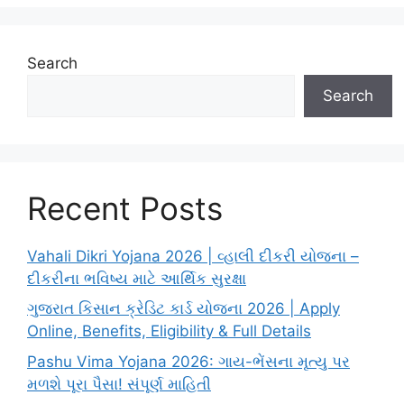
Search
Search
Recent Posts
Vahali Dikri Yojana 2026 | વ્હાલી દીકરી યોજના –
દીકરીના ભવિષ્ય માટે આર્થિક સુરક્ષા
ગુજરાત કિસાન ક્રેડિટ કાર્ડ યોજના 2026 | Apply
Online, Benefits, Eligibility & Full Details
Pashu Vima Yojana 2026: ગાય-ભેંસના મૃત્યુ પર
મળશે પૂરા પૈસા! સંપૂર્ણ માહિતી