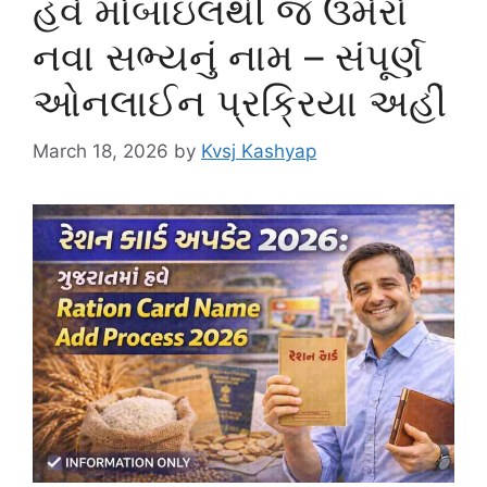
હવે મોબાઇલથી જ ઉમેરો
નવા સભ્યનું નામ – સંપૂર્ણ
ઓનલાઈન પ્રક્રિયા અહીં
March 18, 2026
by
Kvsj Kashyap