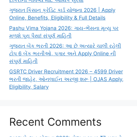
ગુજરાત કિસાન ક્રેડિટ કાર્ડ યોજના 2026 | Apply
Online, Benefits, Eligibility & Full Details
Pashu Vima Yojana 2026: ગાય-ભેંસના મૃત્યુ પર
મળશે પૂરા પૈસા! સંપૂર્ણ માહિતી
ગુજરાત બેંક ભરતી 2026: આ છે અત્યારે ચાલી રહેલી
ટોપ 6 બેંક ભરતીઓ, પગાર અને Apply Online ની
સંપૂર્ણ માહિતી
GSRTC Driver Recruitment 2026 – 4599 Driver
ભરતી જાહેર, ઓનલાઈન અરજી શરૂ | OJAS Apply,
Eligibility, Salary
Recent Comments