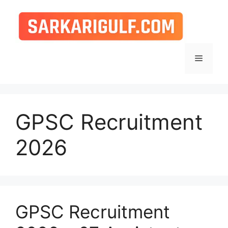
Skip
to
content
Menu
GPSC Recruitment
2026
GPSC Recruitment