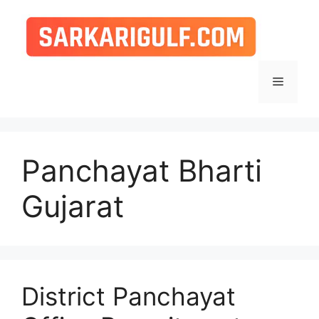
Skip
to
content
Menu
Panchayat Bharti
Gujarat
District Panchayat