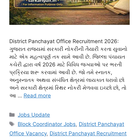
District Panchayat Office Recruitment 2026:
ગુજરાત રાજ્યમાં સરકારી નોકરીની તૈયારી કરતા યુવાનો
માટે એક મહત્વપૂર્ણ તક સામે આવી છે. જિલ્લા પંચાયત
કચેરી દ્વારા વર્ષ 2026 માટે વિવિધ જગ્યાઓ પર ભરતી
પ્રક્રિયા શરૂ કરવામાં આવી છે. જો તમે સ્નાતક,
અનુસ્નાતક અથવા સંબંધિત ક્ષેત્રમાં લાયકાત ધરાવો છો
અને સરકારી ક્ષેત્રમાં સ્થિર નોકરી મેળવવા ઇચ્છો છો, તો
આ …
Read more
Categories
Jobs Update
Tags
Block Coordinator Jobs
,
District Panchayat
Office Vacancy
,
District Panchayat Recruitment