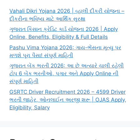
Vahali Dikri Yojana 2026 | વ્હાલી દીકરી યોજના –
દીકરીના ભવિષ્ય માટે આર્થિક સુરક્ષા
ગુજરાત કિસાન ક્રેડિટ કાર્ડ યોજના 2026 | Apply
Online, Benefits, Eligibility & Full Details
Pashu Vima Yojana 2026: ગાય-ભેંસના મૃત્યુ પર
મળશે પૂરા પૈસા! સંપૂર્ણ માહિતી
ગુજરાત બેંક ભરતી 2026: આ છે અત્યારે ચાલી રહેલી
ટોપ 6 બેંક ભરતીઓ, પગાર અને Apply Online ની
સંપૂર્ણ માહિતી
GSRTC Driver Recruitment 2026 – 4599 Driver
ભરતી જાહેર, ઓનલાઈન અરજી શરૂ | OJAS Apply,
Eligibility, Salary