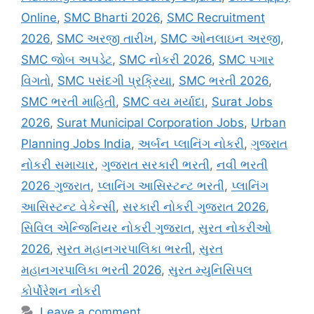
Online
,
SMC Bharti 2026
,
SMC Recruitment
2026
,
SMC અરજી તારીખ
,
SMC ઓનલાઇન અરજી
,
SMC જોબ અપડેટ
,
SMC નોકરી 2026
,
SMC પગાર
વિગતો
,
SMC પસંદગી પ્રક્રિયા
,
SMC ભરતી 2026
,
SMC ભરતી માહિતી
,
SMC વય મર્યાદા
,
Surat Jobs
2026
,
Surat Municipal Corporation Jobs
,
Urban
Planning Jobs India
,
અર્બન પ્લાનિંગ નોકરી
,
ગુજરાત
નોકરી સમાચાર
,
ગુજરાત સરકારી ભરતી
,
નવી ભરતી
2026 ગુજરાત
,
પ્લાનિંગ આસિસ્ટન્ટ ભરતી
,
પ્લાનિંગ
આસિસ્ટન્ટ વેકેન્સી
,
સરકારી નોકરી ગુજરાત 2026
,
સિવિલ એન્જિનિયર નોકરી ગુજરાત
,
સુરત નોકરીઓ
2026
,
સુરત મહાનગરપાલિકા ભરતી
,
સુરત
મહાનગરપાલિકા ભરતી 2026
,
સુરત મ્યુનિસિપલ
કોર્પોરેશન નોકરી
Leave a comment