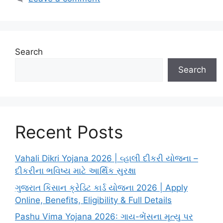
Search
Search
Recent Posts
Vahali Dikri Yojana 2026 | વ્હાલી દીકરી યોજના –
દીકરીના ભવિષ્ય માટે આર્થિક સુરક્ષા
ગુજરાત કિસાન ક્રેડિટ કાર્ડ યોજના 2026 | Apply
Online, Benefits, Eligibility & Full Details
Pashu Vima Yojana 2026: ગાય-ભેંસના મૃત્યુ પર