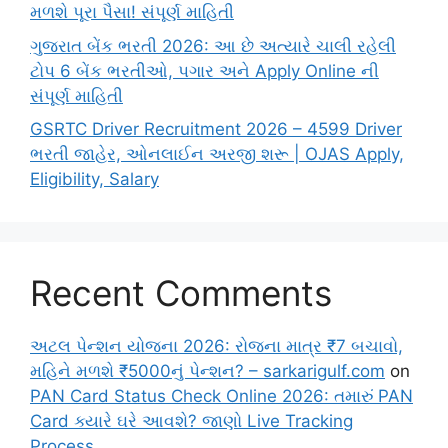
મળશે પૂરા પૈસા! સંપૂર્ણ માહિતી
ગુજરાત બેંક ભરતી 2026: આ છે અત્યારે ચાલી રહેલી
ટોપ 6 બેંક ભરતીઓ, પગાર અને Apply Online ની
સંપૂર્ણ માહિતી
GSRTC Driver Recruitment 2026 – 4599 Driver
ભરતી જાહેર, ઓનલાઈન અરજી શરૂ | OJAS Apply,
Eligibility, Salary
Recent Comments
અટલ પેન્શન યોજના 2026: રોજના માત્ર ₹7 બચાવો,
મહિને મળશે ₹5000નું પેન્શન? – sarkarigulf.com
on
PAN Card Status Check Online 2026: તમારું PAN
Card ક્યારે ઘરે આવશે? જાણો Live Tracking
Process