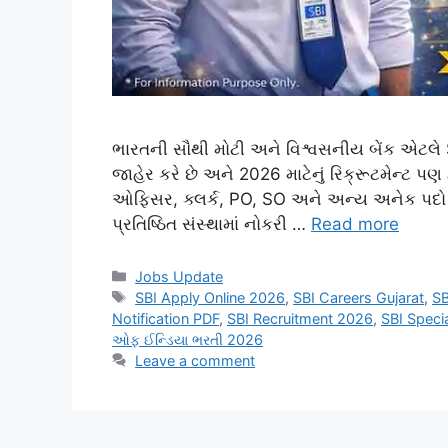
ભારતની સૌથી મોટી અને વિશ્વસનીય બેંક એટલે S
જાહેર કરે છે અને 2026 માટેનું રિક્રૂટમેન્ટ પણ
ઓફિસર, ક્લર્ક, PO, SO અને અન્ય અનેક પદો મ
પ્રતિષ્ઠિત સંસ્થામાં નોકરી …
Read more
Categories
Jobs Update
Tags
SBI Apply Online 2026
,
SBI Careers Gujarat
,
SB
Notification PDF
,
SBI Recruitment 2026
,
SBI Specia
ઓફ ઈન્ડિયા ભરતી 2026
Leave a comment