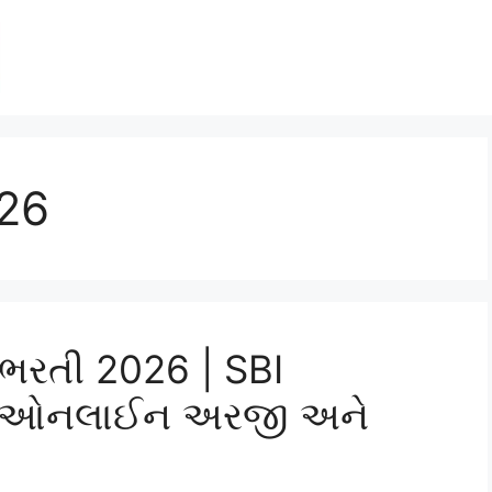
026
ા ભરતી 2026 | SBI
– ઓનલાઈન અરજી અને