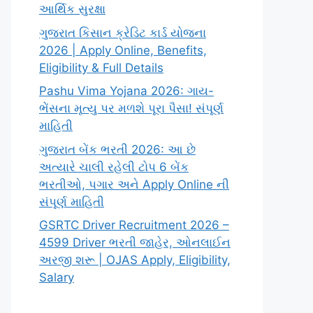
આર્થિક સુરક્ષા
ગુજરાત કિસાન ક્રેડિટ કાર્ડ યોજના
2026 | Apply Online, Benefits,
Eligibility & Full Details
Pashu Vima Yojana 2026: ગાય-
ભેંસના મૃત્યુ પર મળશે પૂરા પૈસા! સંપૂર્ણ
માહિતી
ગુજરાત બેંક ભરતી 2026: આ છે
અત્યારે ચાલી રહેલી ટોપ 6 બેંક
ભરતીઓ, પગાર અને Apply Online ની
સંપૂર્ણ માહિતી
GSRTC Driver Recruitment 2026 –
4599 Driver ભરતી જાહેર, ઓનલાઈન
અરજી શરૂ | OJAS Apply, Eligibility,
Salary