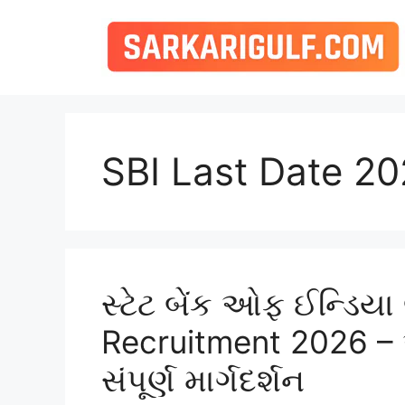
Skip
to
content
SBI Last Date 2
સ્ટેટ બેંક ઓફ ઈન્ડિય
Recruitment 2026 
સંપૂર્ણ માર્ગદર્શન