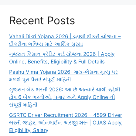
Recent Posts
Vahali Dikri Yojana 2026 | વ્હાલી દીકરી યોજના –
દીકરીના ભવિષ્ય માટે આર્થિક સુરક્ષા
ગુજરાત કિસાન ક્રેડિટ કાર્ડ યોજના 2026 | Apply
Online, Benefits, Eligibility & Full Details
Pashu Vima Yojana 2026: ગાય-ભેંસના મૃત્યુ પર
મળશે પૂરા પૈસા! સંપૂર્ણ માહિતી
ગુજરાત બેંક ભરતી 2026: આ છે અત્યારે ચાલી રહેલી
ટોપ 6 બેંક ભરતીઓ, પગાર અને Apply Online ની
સંપૂર્ણ માહિતી
GSRTC Driver Recruitment 2026 – 4599 Driver
ભરતી જાહેર, ઓનલાઈન અરજી શરૂ | OJAS Apply,
Eligibility, Salary