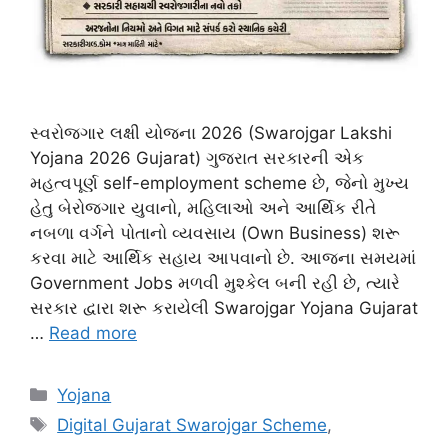
સ્વરોજગાર લક્ષી યોજના 2026 (Swarojgar Lakshi
Yojana 2026 Gujarat) ગુજરાત સરકારની એક
મહત્વપૂર્ણ self-employment scheme છે, જેનો મુખ્ય
હેતુ બેરોજગાર યુવાનો, મહિલાઓ અને આર્થિક રીતે
નબળા વર્ગને પોતાનો વ્યવસાય (Own Business) શરૂ
કરવા માટે આર્થિક સહાય આપવાનો છે. આજના સમયમાં
Government Jobs મળવી મુશ્કેલ બની રહી છે, ત્યારે
સરકાર દ્વારા શરૂ કરાયેલી Swarojgar Yojana Gujarat
…
Read more
Categories
Yojana
Tags
Digital Gujarat Swarojgar Scheme
,