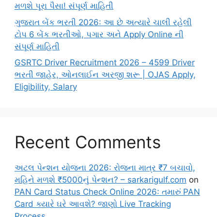
મળશે પૂરા પૈસા! સંપૂર્ણ માહિતી
ગુજરાત બેંક ભરતી 2026: આ છે અત્યારે ચાલી રહેલી
ટોપ 6 બેંક ભરતીઓ, પગાર અને Apply Online ની
સંપૂર્ણ માહિતી
GSRTC Driver Recruitment 2026 – 4599 Driver
ભરતી જાહેર, ઓનલાઈન અરજી શરૂ | OJAS Apply,
Eligibility, Salary
Recent Comments
અટલ પેન્શન યોજના 2026: રોજના માત્ર ₹7 બચાવો,
મહિને મળશે ₹5000નું પેન્શન? – sarkarigulf.com
on
PAN Card Status Check Online 2026: તમારું PAN
Card ક્યારે ઘરે આવશે? જાણો Live Tracking
Process