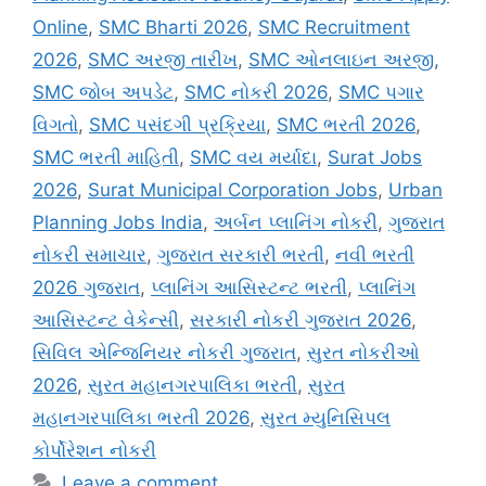
Online
,
SMC Bharti 2026
,
SMC Recruitment
2026
,
SMC અરજી તારીખ
,
SMC ઓનલાઇન અરજી
,
SMC જોબ અપડેટ
,
SMC નોકરી 2026
,
SMC પગાર
વિગતો
,
SMC પસંદગી પ્રક્રિયા
,
SMC ભરતી 2026
,
SMC ભરતી માહિતી
,
SMC વય મર્યાદા
,
Surat Jobs
2026
,
Surat Municipal Corporation Jobs
,
Urban
Planning Jobs India
,
અર્બન પ્લાનિંગ નોકરી
,
ગુજરાત
નોકરી સમાચાર
,
ગુજરાત સરકારી ભરતી
,
નવી ભરતી
2026 ગુજરાત
,
પ્લાનિંગ આસિસ્ટન્ટ ભરતી
,
પ્લાનિંગ
આસિસ્ટન્ટ વેકેન્સી
,
સરકારી નોકરી ગુજરાત 2026
,
સિવિલ એન્જિનિયર નોકરી ગુજરાત
,
સુરત નોકરીઓ
2026
,
સુરત મહાનગરપાલિકા ભરતી
,
સુરત
મહાનગરપાલિકા ભરતી 2026
,
સુરત મ્યુનિસિપલ
કોર્પોરેશન નોકરી
Leave a comment