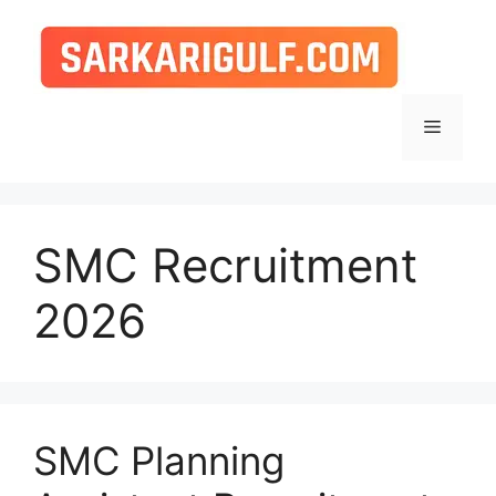
Skip
to
content
Menu
SMC Recruitment
2026
SMC Planning