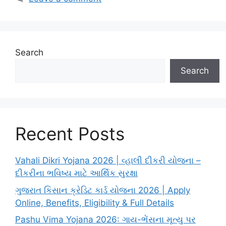
Search
Search
Recent Posts
Vahali Dikri Yojana 2026 | વ્હાલી દીકરી યોજના –
દીકરીના ભવિષ્ય માટે આર્થિક સુરક્ષા
ગુજરાત કિસાન ક્રેડિટ કાર્ડ યોજના 2026 | Apply
Online, Benefits, Eligibility & Full Details
Pashu Vima Yojana 2026: ગાય-ભેંસના મૃત્યુ પર