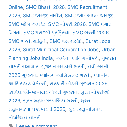
Online
,
SMC Bharti 2026
,
SMC Recruitment
2026
,
SMC અરજી તારીખ
,
SMC ઓનલાઇન અરજી
,
SMC જોબ અપડેટ
,
SMC નોકરી 2026
,
SMC પગાર
વિગતો
,
SMC પસંદગી પ્રક્રિયા
,
SMC ભરતી 2026
,
SMC ભરતી માહિતી
,
SMC વય મર્યાદા
,
Surat Jobs
2026
,
Surat Municipal Corporation Jobs
,
Urban
Planning Jobs India
,
અર્બન પ્લાનિંગ નોકરી
,
ગુજરાત
નોકરી સમાચાર
,
ગુજરાત સરકારી ભરતી
,
નવી ભરતી
2026 ગુજરાત
,
પ્લાનિંગ આસિસ્ટન્ટ ભરતી
,
પ્લાનિંગ
આસિસ્ટન્ટ વેકેન્સી
,
સરકારી નોકરી ગુજરાત 2026
,
સિવિલ એન્જિનિયર નોકરી ગુજરાત
,
સુરત નોકરીઓ
2026
,
સુરત મહાનગરપાલિકા ભરતી
,
સુરત
મહાનગરપાલિકા ભરતી 2026
,
સુરત મ્યુનિસિપલ
કોર્પોરેશન નોકરી
Leave a comment