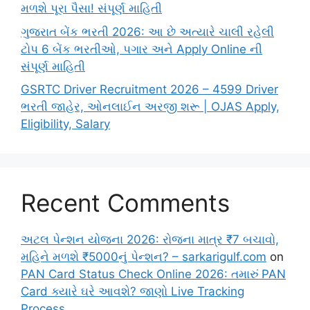
મળશે પૂરા પૈસા! સંપૂર્ણ માહિતી
ગુજરાત બેંક ભરતી 2026: આ છે અત્યારે ચાલી રહેલી
ટોપ 6 બેંક ભરતીઓ, પગાર અને Apply Online ની
સંપૂર્ણ માહિતી
GSRTC Driver Recruitment 2026 – 4599 Driver
ભરતી જાહેર, ઓનલાઈન અરજી શરૂ | OJAS Apply,
Eligibility, Salary
Recent Comments
અટલ પેન્શન યોજના 2026: રોજના માત્ર ₹7 બચાવો,
મહિને મળશે ₹5000નું પેન્શન? – sarkarigulf.com
on
PAN Card Status Check Online 2026: તમારું PAN
Card ક્યારે ઘરે આવશે? જાણો Live Tracking
Process