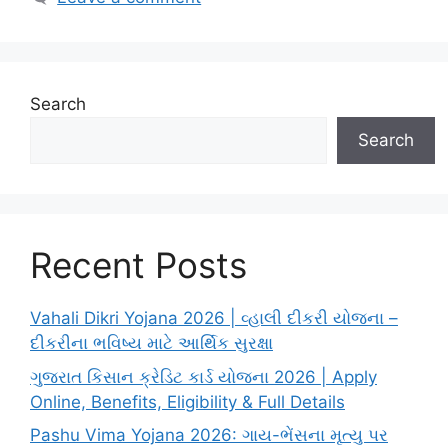
Search
Search
Recent Posts
Vahali Dikri Yojana 2026 | વ્હાલી દીકરી યોજના –
દીકરીના ભવિષ્ય માટે આર્થિક સુરક્ષા
ગુજરાત કિસાન ક્રેડિટ કાર્ડ યોજના 2026 | Apply
Online, Benefits, Eligibility & Full Details
Pashu Vima Yojana 2026: ગાય-ભેંસના મૃત્યુ પર