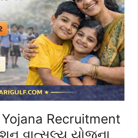
 Yojana Recruitment
િશન વાત્સલ્ય યોજના