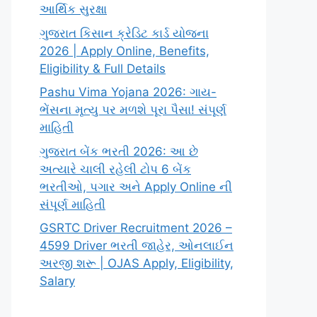
આર્થિક સુરક્ષા
ગુજરાત કિસાન ક્રેડિટ કાર્ડ યોજના
2026 | Apply Online, Benefits,
Eligibility & Full Details
Pashu Vima Yojana 2026: ગાય-
ભેંસના મૃત્યુ પર મળશે પૂરા પૈસા! સંપૂર્ણ
માહિતી
ગુજરાત બેંક ભરતી 2026: આ છે
અત્યારે ચાલી રહેલી ટોપ 6 બેંક
ભરતીઓ, પગાર અને Apply Online ની
સંપૂર્ણ માહિતી
GSRTC Driver Recruitment 2026 –
4599 Driver ભરતી જાહેર, ઓનલાઈન
અરજી શરૂ | OJAS Apply, Eligibility,
Salary