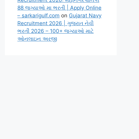
Recruitment 2026: મહાનગરપાલિકા
88 જગ્યાઓ મા ભરતી | Apply Online
– sarkarigulf.com
on
Gujarat Navy
Recruitment 2026 | ગુજરાત નેવી
ભરતી 2026 – 100+ જગ્યાઓ માટે
ઓનલાઇન અરજી