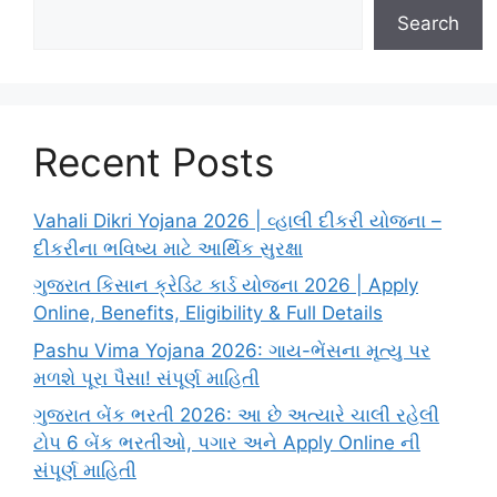
Search
Recent Posts
Vahali Dikri Yojana 2026 | વ્હાલી દીકરી યોજના –
દીકરીના ભવિષ્ય માટે આર્થિક સુરક્ષા
ગુજરાત કિસાન ક્રેડિટ કાર્ડ યોજના 2026 | Apply
Online, Benefits, Eligibility & Full Details
Pashu Vima Yojana 2026: ગાય-ભેંસના મૃત્યુ પર
મળશે પૂરા પૈસા! સંપૂર્ણ માહિતી
ગુજરાત બેંક ભરતી 2026: આ છે અત્યારે ચાલી રહેલી
ટોપ 6 બેંક ભરતીઓ, પગાર અને Apply Online ની
સંપૂર્ણ માહિતી