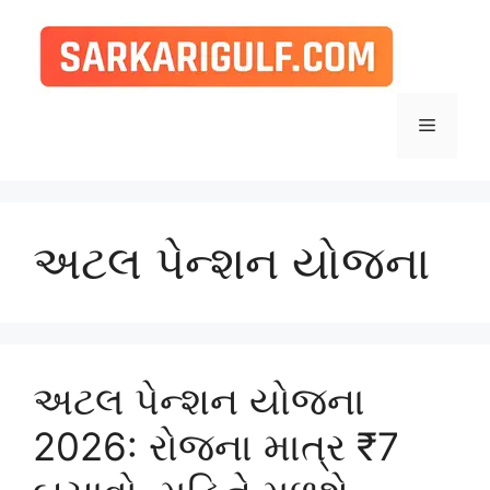
Skip
to
content
Menu
અટલ પેન્શન યોજના
અટલ પેન્શન યોજના
2026: રોજના માત્ર ₹7