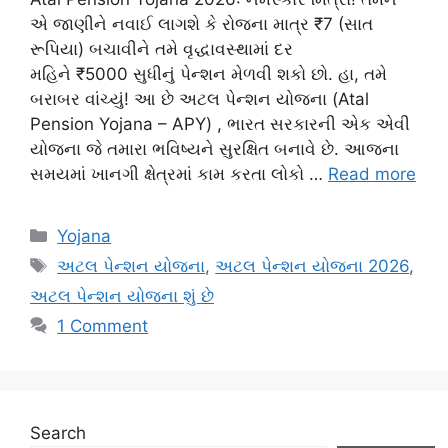
એ જાણીને નવાઈ લાગશે કે રોજના માત્ર ₹7 (સાત
રૂપિયા) બચાવીને તમે વૃદ્ધાવસ્થામાં દર
મહિને ₹5000 સુધીનું પેન્શન મેળવી શકો છો. હા, તમે
બરાબર વાંચ્યું! આ છે અટલ પેન્શન યોજના (Atal
Pension Yojana – APY) , ભારત સરકારની એક એવી
યોજના જે તમારા ભવિષ્યને સુરક્ષિત બનાવે છે. આજના
સમયમાં ખાનગી ક્ષેત્રમાં કામ કરતા લોકો …
Read more
Categories
Yojana
Tags
અટલ પેન્શન યોજના
,
અટલ પેન્શન યોજના 2026
,
અટલ પેન્શન યોજના શું છે
1 Comment
Search