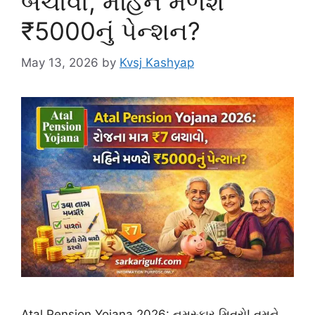
બચાવો, મહિને મળશે
₹5000નું પેન્શન?
May 13, 2026
by
Kvsj Kashyap
Atal Pension Yojana 2026: નમસ્કાર મિત્રો! તમને