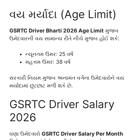
વય મર્યાદા (Age Limit)
GSRTC Driver Bharti 2026 Age Limit
મુજબ
ઉમેદવારની વય સામાન્ય રીતે નીચે મુજબ હોઈ શકે:
ન્યૂનતમ ઉંમર: 25 વર્ષ
મહત્તમ ઉંમર: 38 વર્ષ
સરકારી નિયમ મુજબ અનામત વર્ગના ઉમેદવારોને વય
મર્યાદામાં છૂટછાટ મળી શકે છે.
GSRTC Driver Salary
2026
ઘણા ઉમેદવારો
GSRTC Driver Salary Per Month