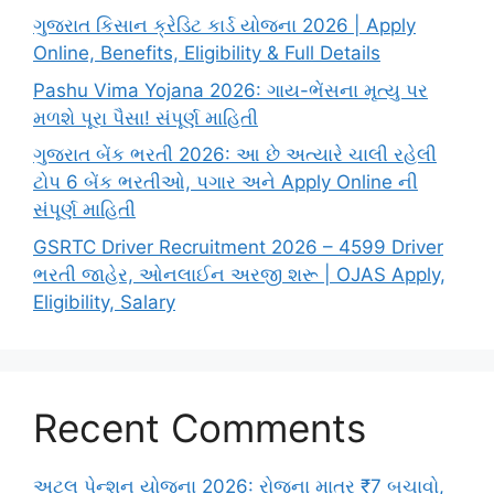
ગુજરાત કિસાન ક્રેડિટ કાર્ડ યોજના 2026 | Apply
Online, Benefits, Eligibility & Full Details
Pashu Vima Yojana 2026: ગાય-ભેંસના મૃત્યુ પર
મળશે પૂરા પૈસા! સંપૂર્ણ માહિતી
ગુજરાત બેંક ભરતી 2026: આ છે અત્યારે ચાલી રહેલી
ટોપ 6 બેંક ભરતીઓ, પગાર અને Apply Online ની
સંપૂર્ણ માહિતી
GSRTC Driver Recruitment 2026 – 4599 Driver
ભરતી જાહેર, ઓનલાઈન અરજી શરૂ | OJAS Apply,
Eligibility, Salary
Recent Comments
અટલ પેન્શન યોજના 2026: રોજના માત્ર ₹7 બચાવો,