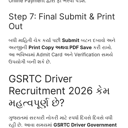
Online Payment દ્વારા ફી ભરવી પડશે.
Step 7: Final Submit & Print
Out
બધી માહિતી ચેક કર્યા પછી
Submit
બટન દબાવો અને
અરજીની
Print Copy અથવા PDF Save
કરી રાખો.
આ ભવિષ્યમાં Admit Card અને Verification સમયે
ઉપયોગી બની શકે છે.
GSRTC Driver
Recruitment 2026 કેમ
મહત્વપૂર્ણ છે?
ગુજરાતમાં સરકારી નોકરી માટે સ્પર્ધા દિવસે દિવસે વધી
રહી છે. આવા સમયમાં
GSRTC Driver Government