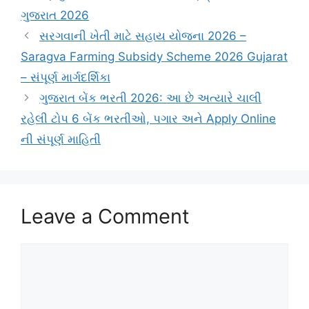
ગુજરાત 2026
સરગવાની ખેતી માટે સહાય યોજના 2026 –
Saragva Farming Subsidy Scheme 2026 Gujarat
– સંપૂર્ણ માર્ગદર્શિકા
ગુજરાત બેંક ભરતી 2026: આ છે અત્યારે ચાલી
રહેલી ટોપ 6 બેંક ભરતીઓ, પગાર અને Apply Online
ની સંપૂર્ણ માહિતી
Leave a Comment
Comment