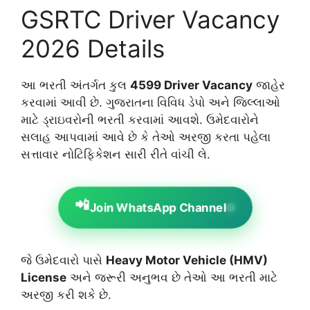
GSRTC Driver Vacancy
2026 Details
આ ભરતી અંતર્ગત કુલ
4599 Driver Vacancy
જાહેર
કરવામાં આવી છે. ગુજરાતના વિવિધ ડેપો અને જિલ્લાઓ
માટે ડ્રાઇવરોની ભરતી કરવામાં આવશે. ઉમેદવારોને
સલાહ આપવામાં આવે છે કે તેઓ અરજી કરતા પહેલા
સત્તાવાર નોટિફિકેશન સારી રીતે વાંચી લે.
📲
Join WhatsApp Channel
જે ઉમેદવારો પાસે
Heavy Motor Vehicle (HMV)
License
અને જરૂરી અનુભવ છે તેઓ આ ભરતી માટે
અરજી કરી શકે છે.