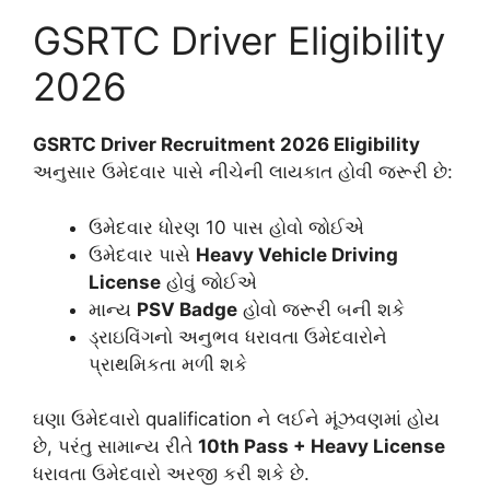
GSRTC Driver Eligibility
2026
GSRTC Driver Recruitment 2026 Eligibility
અનુસાર ઉમેદવાર પાસે નીચેની લાયકાત હોવી જરૂરી છે:
ઉમેદવાર ધોરણ 10 પાસ હોવો જોઈએ
ઉમેદવાર પાસે
Heavy Vehicle Driving
License
હોવું જોઈએ
માન્ય
PSV Badge
હોવો જરૂરી બની શકે
ડ્રાઇવિંગનો અનુભવ ધરાવતા ઉમેદવારોને
પ્રાથમિકતા મળી શકે
ઘણા ઉમેદવારો qualification ને લઈને મૂંઝવણમાં હોય
છે, પરંતુ સામાન્ય રીતે
10th Pass + Heavy License
ધરાવતા ઉમેદવારો અરજી કરી શકે છે.