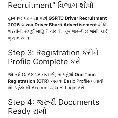
Recruitment” વિભાગ શોધો
હોમપેજ પર ગયા પછી
GSRTC Driver Recruitment
2026
અથવા
Driver Bharti Advertisement
શોધો.
ભરતીની સંપૂર્ણ માહિતી વાંચવી ખૂબ જરૂરી છે જેથી કોઈ
ભૂલ ન થાય.
Step 3: Registration કરીને
Profile Complete કરો
જો તમે OJAS પર નવા છો, તો પહેલાં
One Time
Registration (OTR)
અથવા Basic Profile બનાવી
લો. પહેલાથી Account હોય તો Login કરો.
Step 4: જરૂરી Documents
Ready રાખો