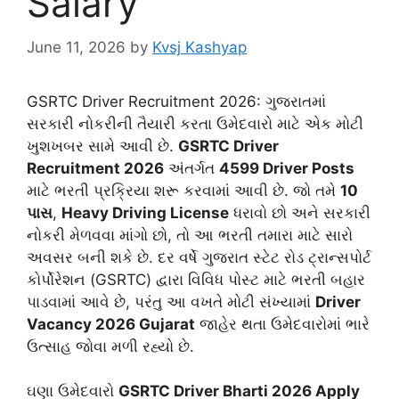
Salary
June 11, 2026
by
Kvsj Kashyap
GSRTC Driver Recruitment 2026: ગુજરાતમાં
સરકારી નોકરીની તૈયારી કરતા ઉમેદવારો માટે એક મોટી
ખુશખબર સામે આવી છે.
GSRTC Driver
Recruitment 2026
અંતર્ગત
4599 Driver Posts
માટે ભરતી પ્રક્રિયા શરૂ કરવામાં આવી છે. જો તમે
10
પાસ
,
Heavy Driving License
ધરાવો છો અને સરકારી
નોકરી મેળવવા માંગો છો, તો આ ભરતી તમારા માટે સારો
અવસર બની શકે છે. દર વર્ષે ગુજરાત સ્ટેટ રોડ ટ્રાન્સપોર્ટ
કોર્પોરેશન (GSRTC) દ્વારા વિવિધ પોસ્ટ માટે ભરતી બહાર
પાડવામાં આવે છે, પરંતુ આ વખતે મોટી સંખ્યામાં
Driver
Vacancy 2026 Gujarat
જાહેર થતા ઉમેદવારોમાં ભારે
ઉત્સાહ જોવા મળી રહ્યો છે.
ઘણા ઉમેદવારો
GSRTC Driver Bharti 2026 Apply