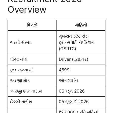
Overview
વિગતો
માહિતી
ગુજરાત સ્ટેટ રોડ
ભરતી સંસ્થા
ટ્રાન્સપોર્ટ કોર્પોરેશન
(GSRTC)
પોસ્ટ નામ
Driver (ડ્રાઇવર)
કુલ જગ્યાઓ
4599
અરજી મોડ
ઓનલાઈન
અરજી શરૂ તારીખ
06 જૂન 2026
છેલ્લી તારીખ
05 જુલાઈ 2026
₹26,000 પ્રતિ મહિનો