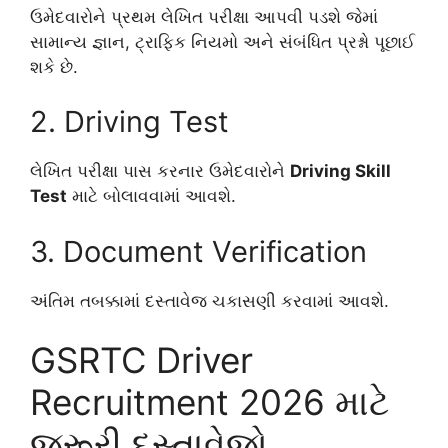
ઉમેદવારોને પ્રથમ લેખિત પરીક્ષા આપવી પડશે જેમાં
સામાન્ય જ્ઞાન, ટ્રાફિક નિયમો અને સંબંધિત પ્રશ્નો પૂછાઈ
શકે છે.
2. Driving Test
લેખિત પરીક્ષા પાસ કરનાર ઉમેદવારોને
Driving Skill
Test
માટે બોલાવવામાં આવશે.
3. Document Verification
અંતિમ તબક્કામાં દસ્તાવેજ ચકાસણી કરવામાં આવશે.
GSRTC Driver
Recruitment 2026 માટે
જરૂરી દસ્તાવેજો