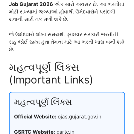
Job Gujarat 2026
એક સારો અવસર છે. આ ભરતીમાં
મોટી સંખ્યામાં જગ્યાઓ હોવાથી ઉમેદવારોને પસંદગી
થવાની સારી તક મળી શકે છે.
જે ઉમેદવારો લાંબા સમયથી ડ્રાઇવર સરકારી ભરતીની
રાહ જોઈ રહ્યા હતા તેમના માટે આ ભરતી ખાસ બની શકે
છે.
મહત્વપૂર્ણ લિંક્સ
(Important Links)
મહત્વપૂર્ણ લિંક્સ
Official Website:
ojas.gujarat.gov.in
GSRTC Website:
gsrtc.in