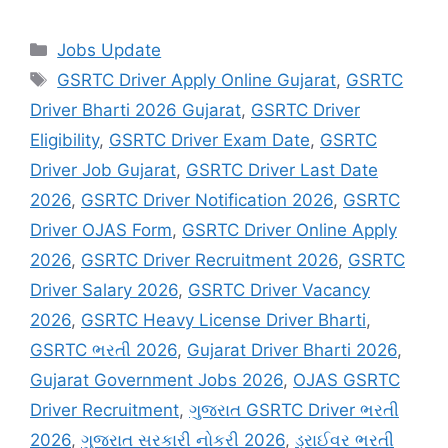
Categories
Jobs Update
Tags
GSRTC Driver Apply Online Gujarat
,
GSRTC
Driver Bharti 2026 Gujarat
,
GSRTC Driver
Eligibility
,
GSRTC Driver Exam Date
,
GSRTC
Driver Job Gujarat
,
GSRTC Driver Last Date
2026
,
GSRTC Driver Notification 2026
,
GSRTC
Driver OJAS Form
,
GSRTC Driver Online Apply
2026
,
GSRTC Driver Recruitment 2026
,
GSRTC
Driver Salary 2026
,
GSRTC Driver Vacancy
2026
,
GSRTC Heavy License Driver Bharti
,
GSRTC ભરતી 2026
,
Gujarat Driver Bharti 2026
,
Gujarat Government Jobs 2026
,
OJAS GSRTC
Driver Recruitment
,
ગુજરાત GSRTC Driver ભરતી
2026
,
ગુજરાત સરકારી નોકરી 2026
,
ડ્રાઈવર ભરતી