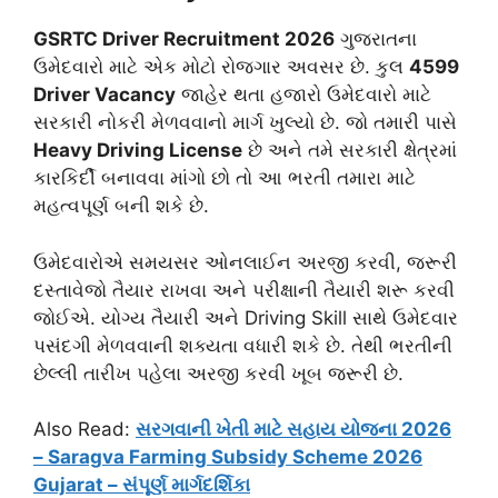
GSRTC Driver Recruitment 2026
ગુજરાતના
ઉમેદવારો માટે એક મોટો રોજગાર અવસર છે. કુલ
4599
Driver Vacancy
જાહેર થતા હજારો ઉમેદવારો માટે
સરકારી નોકરી મેળવવાનો માર્ગ ખુલ્યો છે. જો તમારી પાસે
Heavy Driving License
છે અને તમે સરકારી ક્ષેત્રમાં
કારકિર્દી બનાવવા માંગો છો તો આ ભરતી તમારા માટે
મહત્વપૂર્ણ બની શકે છે.
ઉમેદવારોએ સમયસર ઓનલાઈન અરજી કરવી, જરૂરી
દસ્તાવેજો તૈયાર રાખવા અને પરીક્ષાની તૈયારી શરૂ કરવી
જોઈએ. યોગ્ય તૈયારી અને Driving Skill સાથે ઉમેદવાર
પસંદગી મેળવવાની શક્યતા વધારી શકે છે. તેથી ભરતીની
છેલ્લી તારીખ પહેલા અરજી કરવી ખૂબ જરૂરી છે.
Also Read:
સરગવાની ખેતી માટે સહાય યોજના 2026
– Saragva Farming Subsidy Scheme 2026
Gujarat – સંપૂર્ણ માર્ગદર્શિકા