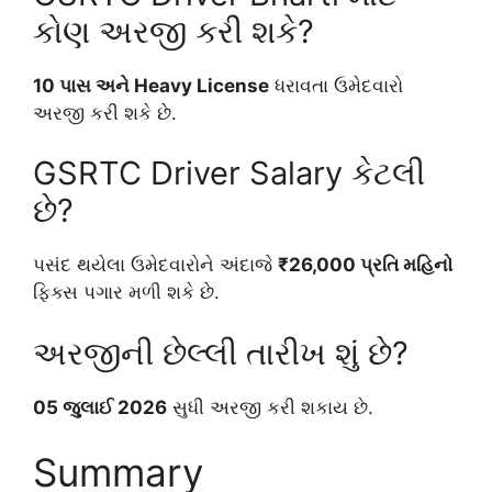
કોણ અરજી કરી શકે?
10 પાસ અને Heavy License
ધરાવતા ઉમેદવારો
અરજી કરી શકે છે.
GSRTC Driver Salary કેટલી
છે?
પસંદ થયેલા ઉમેદવારોને અંદાજે
₹26,000 પ્રતિ મહિનો
ફિક્સ પગાર મળી શકે છે.
અરજીની છેલ્લી તારીખ શું છે?
05 જુલાઈ 2026
સુધી અરજી કરી શકાય છે.
Summary