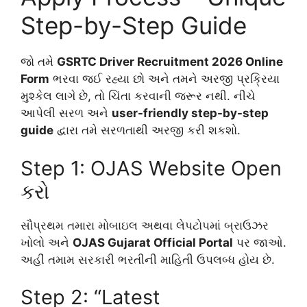
Step-by-Step Guide
જો તમે
GSRTC Driver Recruitment 2026 Online
Form
ભરવા જઈ રહ્યા છો અને તમને અરજી પ્રક્રિયા
મુશ્કેલ લાગે છે, તો ચિંતા કરવાની જરૂર નથી. નીચે
આપેલી સરળ અને
user-friendly step-by-step
guide
દ્વારા તમે સરળતાથી અરજી કરી શકશો.
Step 1: OJAS Website Open
કરો
સૌપ્રથમ તમારા મોબાઇલ અથવા લેપટોપમાં બ્રાઉઝર
ખોલો અને
OJAS Gujarat Official Portal
પર જાઓ.
અહીં તમામ સરકારી ભરતીની માહિતી ઉપલબ્ધ હોય છે.
Step 2: “Latest