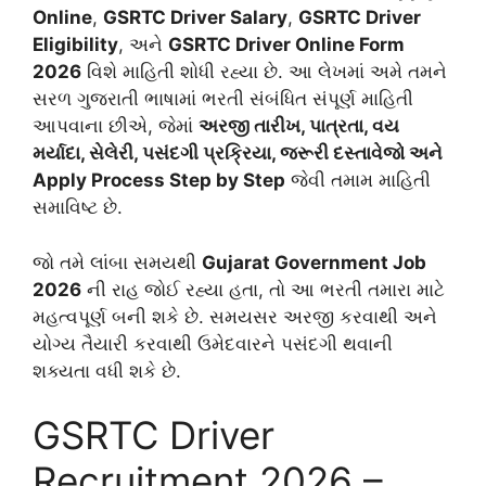
Online
,
GSRTC Driver Salary
,
GSRTC Driver
Eligibility
, અને
GSRTC Driver Online Form
2026
વિશે માહિતી શોધી રહ્યા છે. આ લેખમાં અમે તમને
સરળ ગુજરાતી ભાષામાં ભરતી સંબંધિત સંપૂર્ણ માહિતી
આપવાના છીએ, જેમાં
અરજી તારીખ, પાત્રતા, વય
મર્યાદા, સેલેરી, પસંદગી પ્રક્રિયા, જરૂરી દસ્તાવેજો અને
Apply Process Step by Step
જેવી તમામ માહિતી
સમાવિષ્ટ છે.
જો તમે લાંબા સમયથી
Gujarat Government Job
2026
ની રાહ જોઈ રહ્યા હતા, તો આ ભરતી તમારા માટે
મહત્વપૂર્ણ બની શકે છે. સમયસર અરજી કરવાથી અને
યોગ્ય તૈયારી કરવાથી ઉમેદવારને પસંદગી થવાની
શક્યતા વધી શકે છે.
GSRTC Driver
Recruitment 2026 –