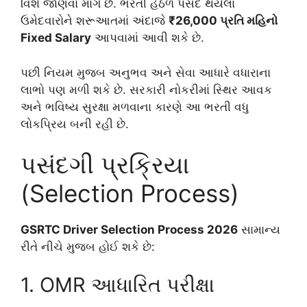
વિશે જાણવા માંગે છે. ભરતી હેઠળ પસંદ થયેલા
ઉમેદવારોને શરૂઆતમાં અંદાજે
₹26,000 પ્રતિ મહિનો
Fixed Salary
આપવામાં આવી શકે છે.
પછી નિયમ મુજબ અનુભવ અને સેવા આધારે વધારાના
લાભો પણ મળી શકે છે. સરકારી નોકરીમાં સ્થિર આવક
અને ભવિષ્ય સુરક્ષા મળવાના કારણે આ ભરતી વધુ
લોકપ્રિય બની રહી છે.
પસંદગી પ્રક્રિયા
(Selection Process)
GSRTC Driver Selection Process 2026
સામાન્ય
રીતે નીચે મુજબ હોઈ શકે છે:
1. OMR આધારિત પરીક્ષા