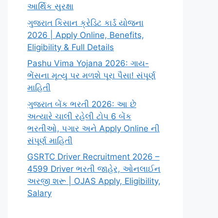
આર્થિક સુરક્ષા
ગુજરાત કિસાન ક્રેડિટ કાર્ડ યોજના
2026 | Apply Online, Benefits,
Eligibility & Full Details
Pashu Vima Yojana 2026: ગાય-
ભેંસના મૃત્યુ પર મળશે પૂરા પૈસા! સંપૂર્ણ
માહિતી
ગુજરાત બેંક ભરતી 2026: આ છે
અત્યારે ચાલી રહેલી ટોપ 6 બેંક
ભરતીઓ, પગાર અને Apply Online ની
સંપૂર્ણ માહિતી
GSRTC Driver Recruitment 2026 –
4599 Driver ભરતી જાહેર, ઓનલાઈન
અરજી શરૂ | OJAS Apply, Eligibility,
Salary