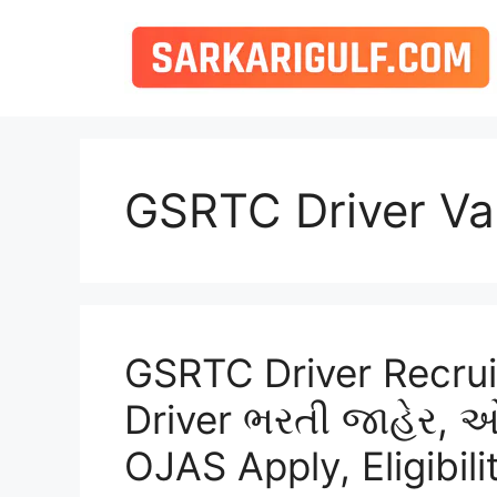
Skip
to
content
GSRTC Driver V
GSRTC Driver Recru
Driver ભરતી જાહેર,
OJAS Apply, Eligibili