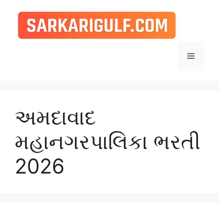
Skip
to
content
Menu
અમદાવાદ
મહાનગરપાલિકા ભરતી
2026