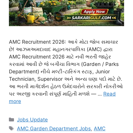
AMC Recruitment 2026: આકે મોટા જોબ સમાચાર
છે! આઝમઅમદાવાદ મહાનગરપાલિકા (AMC) દ્વારા
AMC Recruitment 2026 માટે નવી ભરતી જાહેર
કરવામાં આવી છે જે બગીચા વિભાગ (Garden / Parks
Department) નીચે મલ્ટી-ટાસ્કિંગ સ્ટાફ, Junior
Technician, Supervisor અને અન્ય ઘણા પદો માટે છે.
આ ભરતી માર્ગદર્શન હેઠળ ઉમેદવારોને સરકારી નોકરીઓ
પર અરજી કરવાની સંપૂર્ણ માહિતી મળશે — …
Read
more
Categories
Jobs Update
Tags
AMC Garden Department Jobs
,
AMC