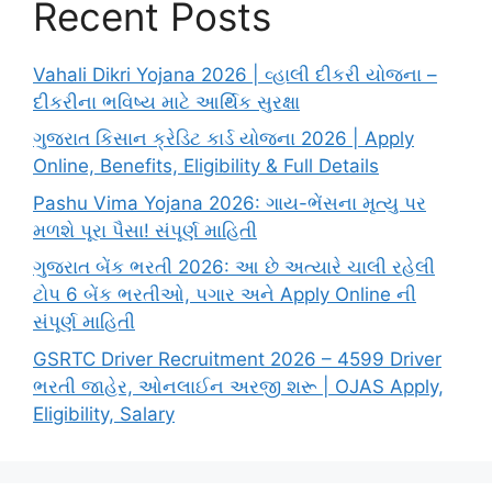
Recent Posts
Vahali Dikri Yojana 2026 | વ્હાલી દીકરી યોજના –
દીકરીના ભવિષ્ય માટે આર્થિક સુરક્ષા
ગુજરાત કિસાન ક્રેડિટ કાર્ડ યોજના 2026 | Apply
Online, Benefits, Eligibility & Full Details
Pashu Vima Yojana 2026: ગાય-ભેંસના મૃત્યુ પર
મળશે પૂરા પૈસા! સંપૂર્ણ માહિતી
ગુજરાત બેંક ભરતી 2026: આ છે અત્યારે ચાલી રહેલી
ટોપ 6 બેંક ભરતીઓ, પગાર અને Apply Online ની
સંપૂર્ણ માહિતી
GSRTC Driver Recruitment 2026 – 4599 Driver
ભરતી જાહેર, ઓનલાઈન અરજી શરૂ | OJAS Apply,
Eligibility, Salary