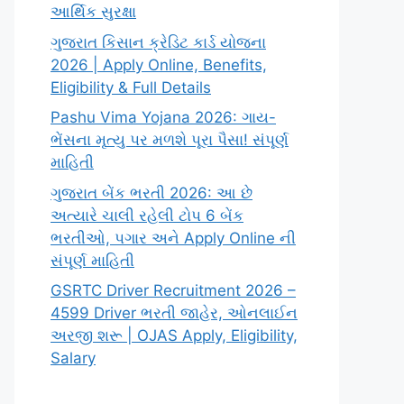
આર્થિક સુરક્ષા
ગુજરાત કિસાન ક્રેડિટ કાર્ડ યોજના
2026 | Apply Online, Benefits,
Eligibility & Full Details
Pashu Vima Yojana 2026: ગાય-
ભેંસના મૃત્યુ પર મળશે પૂરા પૈસા! સંપૂર્ણ
માહિતી
ગુજરાત બેંક ભરતી 2026: આ છે
અત્યારે ચાલી રહેલી ટોપ 6 બેંક
ભરતીઓ, પગાર અને Apply Online ની
સંપૂર્ણ માહિતી
GSRTC Driver Recruitment 2026 –
4599 Driver ભરતી જાહેર, ઓનલાઈન
અરજી શરૂ | OJAS Apply, Eligibility,
Salary