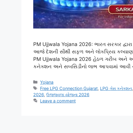
PM Ujjwala Yojana 2026: ભારત સરકાર દ્વાર
આજે દેશની સૌથી સફળ અને લોકપ્રિય કલ્યાણક
PM Ujjwala Yojana 2026 હેઠળ ગરીબ અને આર
કનેક્શન અને સબસિડીનો લાભ આપવામાં આવી રહ
Categories
Yojana
Tags
Free LPG Connection Gujarat
,
LPG ગેસ કનેક્શન
2026
,
ઉજ્જ્વલા યોજના 2026
Leave a comment