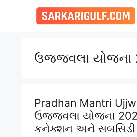
Skip
to
content
ઉજ્જ્વલા યોજના
Pradhan Mantri Ujjw
ઉજ્જ્વલા યોજના 202
કનેક્શન અને સબસિડી સ