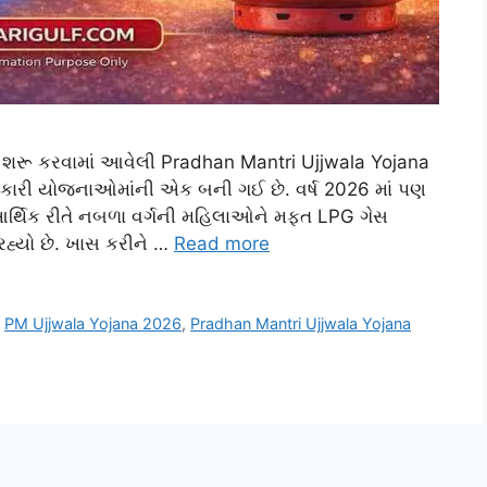
ા શરૂ કરવામાં આવેલી Pradhan Mantri Ujjwala Yojana
ારી યોજનાઓમાંની એક બની ગઈ છે. વર્ષ 2026 માં પણ
્થિક રીતે નબળા વર્ગની મહિલાઓને મફત LPG ગેસ
્યો છે. ખાસ કરીને …
Read more
,
PM Ujjwala Yojana 2026
,
Pradhan Mantri Ujjwala Yojana