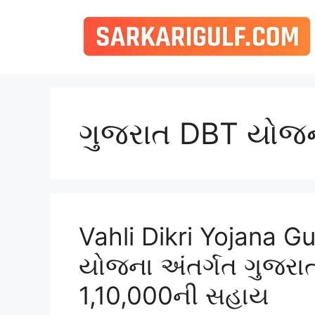
Skip
to
content
ગુજરાત DBT યોજ
Vahli Dikri Yojana Gu
યોજના અંતર્ગત ગુજરા
1,10,000ની સહાય