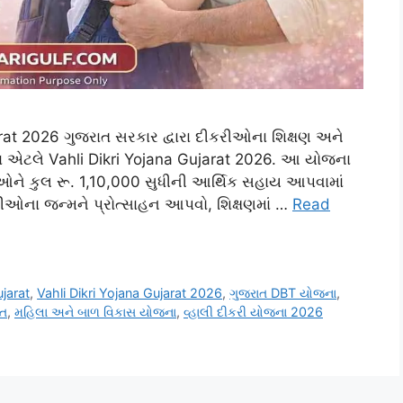
arat 2026 ગુજરાત સરકાર દ્વારા દીકરીઓના શિક્ષણ અને
ના એટલે Vahli Dikri Yojana Gujarat 2026. આ યોજના
ીઓને કુલ રૂ. 1,10,000 સુધીની આર્થિક સહાય આપવામાં
કરીઓના જન્મને પ્રોત્સાહન આપવો, શિક્ષણમાં …
Read
ujarat
,
Vahli Dikri Yojana Gujarat 2026
,
ગુજરાત DBT યોજના
,
ાત
,
મહિલા અને બાળ વિકાસ યોજના
,
વ્હાલી દીકરી યોજના 2026