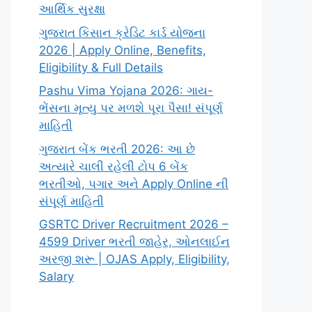
આર્થિક સુરક્ષા
ગુજરાત કિસાન ક્રેડિટ કાર્ડ યોજના
2026 | Apply Online, Benefits,
Eligibility & Full Details
Pashu Vima Yojana 2026: ગાય-
ભેંસના મૃત્યુ પર મળશે પૂરા પૈસા! સંપૂર્ણ
માહિતી
ગુજરાત બેંક ભરતી 2026: આ છે
અત્યારે ચાલી રહેલી ટોપ 6 બેંક
ભરતીઓ, પગાર અને Apply Online ની
સંપૂર્ણ માહિતી
GSRTC Driver Recruitment 2026 –
4599 Driver ભરતી જાહેર, ઓનલાઈન
અરજી શરૂ | OJAS Apply, Eligibility,
Salary