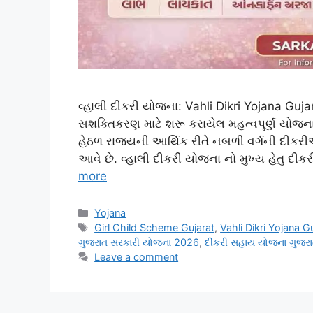
વ્હાલી દીકરી યોજના: Vahli Dikri Yojana Guj
સશક્તિકરણ માટે શરૂ કરાયેલ મહત્વપૂર્ણ યોજ
હેઠળ રાજ્યની આર્થિક રીતે નબળી વર્ગની દીકર
આવે છે. વ્હાલી દીકરી યોજના નો મુખ્ય હેતુ દી
more
Categories
Yojana
Tags
Girl Child Scheme Gujarat
,
Vahli Dikri Yojana G
ગુજરાત સરકારી યોજના 2026
,
દીકરી સહાય યોજના ગુજર
Leave a comment