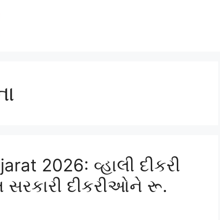
ના
jarat 2026: વ્હાલી દીકરી
ત સરકારી દીકરીઓને રૂ.