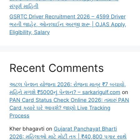
સંપૂર્ણ માહિતી
GSRTC Driver Recruitment 2026 – 4599 Driver
ભરતી જાહેર, ઓનલાઈન અરજી શરૂ | OJAS Apply,
Eligibility, Salary
Recent Comments
અટલ પેન્શન યોજના 2026: રોજના માત્ર ₹7 બચાવો,
મહિને મળશે ₹5000નું પેન્શન? – sarkarigulf.com
on
PAN Card Status Check Online 2026: તમારું PAN
Card ક્યારે ઘરે આવશે? જાણો Live Tracking
Process
Kher bhagavti
on
Gujarat Panchayat Bharti
2026: મહિલાઓ માટે મોટી તક | ₹40,800 પગાર સાથે