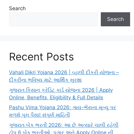
Search
Search
Recent Posts
Vahali Dikri Yojana 2026 | વ્હાલી દીકરી યોજના –
દીકરીના ભવિષ્ય માટે આર્થિક સુરક્ષા
ગુજરાત કિસાન ક્રેડિટ કાર્ડ યોજના 2026 | Apply
Online, Benefits, Eligibility & Full Details
Pashu Vima Yojana 2026: ગાય-ભેંસના મૃત્યુ પર
મળશે પૂરા પૈસા! સંપૂર્ણ માહિતી
ગુજરાત બેંક ભરતી 2026: આ છે અત્યારે ચાલી રહેલી
ટોપ 6 બેંક ભરતીઓ, પગાર અને Apply Online ની