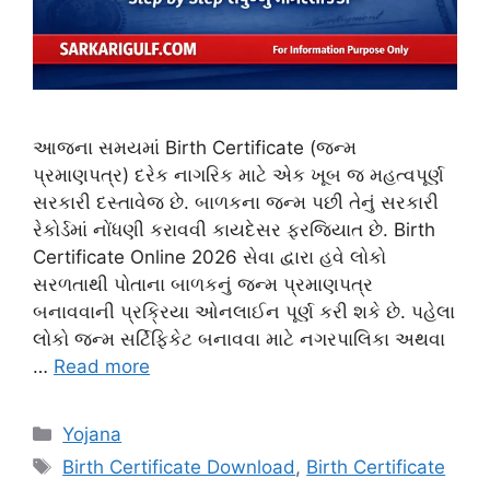
આજના સમયમાં Birth Certificate (જન્મ
પ્રમાણપત્ર) દરેક નાગરિક માટે એક ખૂબ જ મહત્વપૂર્ણ
સરકારી દસ્તાવેજ છે. બાળકના જન્મ પછી તેનું સરકારી
રેકોર્ડમાં નોંધણી કરાવવી કાયદેસર ફરજિયાત છે. Birth
Certificate Online 2026 સેવા દ્વારા હવે લોકો
સરળતાથી પોતાના બાળકનું જન્મ પ્રમાણપત્ર
બનાવવાની પ્રક્રિયા ઓનલાઈન પૂર્ણ કરી શકે છે. પહેલા
લોકો જન્મ સર્ટિફિકેટ બનાવવા માટે નગરપાલિકા અથવા
…
Read more
Categories
Yojana
Tags
Birth Certificate Download
,
Birth Certificate