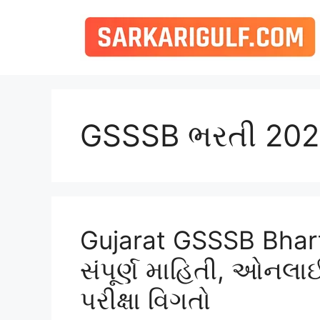
Skip
to
content
GSSSB ભરતી 20
Gujarat GSSSB Bhar
સંપૂર્ણ માહિતી, ઓન
પરીક્ષા વિગતો