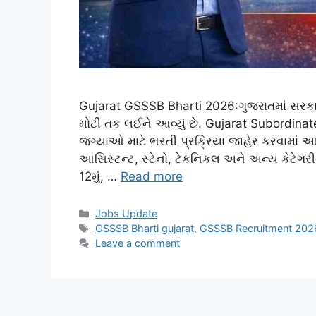
Gujarat GSSSB Bharti 2026:ગુજરાતમાં સરકારી
મોટી તક લઈને આવ્યું છે. Gujarat Subordinat
જગ્યાઓ માટે ભરતી પ્રક્રિયા જાહેર કરવામાં આવી
આસિસ્ટન્ટ, સ્ટેનો, ટેકનિકલ અને અન્ય કેટેગરી
12મું, …
Read more
Categories
Jobs Update
Tags
GSSSB Bharti gujarat
,
GSSSB Recruitment 202
Leave a comment