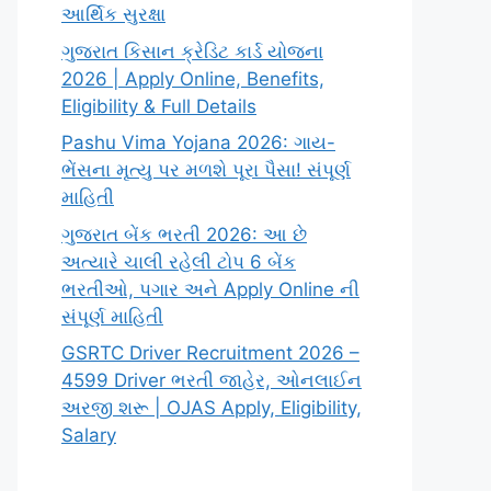
આર્થિક સુરક્ષા
ગુજરાત કિસાન ક્રેડિટ કાર્ડ યોજના
2026 | Apply Online, Benefits,
Eligibility & Full Details
Pashu Vima Yojana 2026: ગાય-
ભેંસના મૃત્યુ પર મળશે પૂરા પૈસા! સંપૂર્ણ
માહિતી
ગુજરાત બેંક ભરતી 2026: આ છે
અત્યારે ચાલી રહેલી ટોપ 6 બેંક
ભરતીઓ, પગાર અને Apply Online ની
સંપૂર્ણ માહિતી
GSRTC Driver Recruitment 2026 –
4599 Driver ભરતી જાહેર, ઓનલાઈન
અરજી શરૂ | OJAS Apply, Eligibility,
Salary