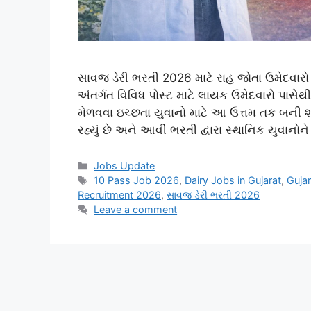
સાવજ ડેરી ભરતી 2026 માટે રાહ જોતા ઉમેદવારો
અંતર્ગત વિવિધ પોસ્ટ માટે લાયક ઉમેદવારો પાસેથ
મેળવવા ઇચ્છતા યુવાનો માટે આ ઉત્તમ તક બની શકે
રહ્યું છે અને આવી ભરતી દ્વારા સ્થાનિક યુવાનોન
Categories
Jobs Update
Tags
10 Pass Job 2026
,
Dairy Jobs in Gujarat
,
Gujar
Recruitment 2026
,
સાવજ ડેરી ભરતી 2026
Leave a comment