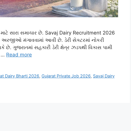
 માટે સારા સમાચાર છે. Savaj Dairy Recruitment 2026
ી અરજીઓ મંગાવવામાં આવી છે. ડેરી સેક્ટરમાં નોકરી
 છે. ગુજરાતમાં સહકારી ડેરી ક્ષેત્ર ઝડપથી વિકાસ પામી
ે …
Read more
at Dairy Bharti 2026
,
Gujarat Private Job 2026
,
Savaj Dairy