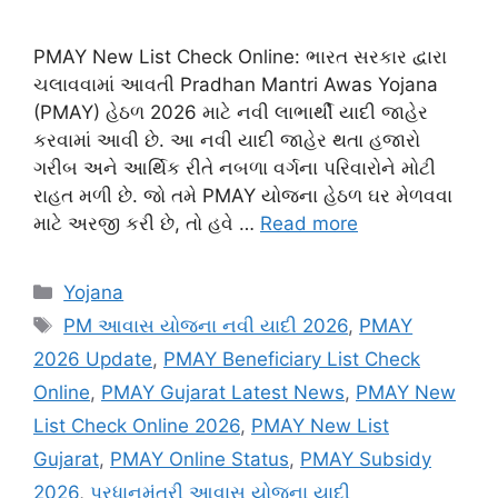
PMAY New List Check Online: ભારત સરકાર દ્વારા
ચલાવવામાં આવતી Pradhan Mantri Awas Yojana
(PMAY) હેઠળ 2026 માટે નવી લાભાર્થી યાદી જાહેર
કરવામાં આવી છે. આ નવી યાદી જાહેર થતા હજારો
ગરીબ અને આર્થિક રીતે નબળા વર્ગના પરિવારોને મોટી
રાહત મળી છે. જો તમે PMAY યોજના હેઠળ ઘર મેળવવા
માટે અરજી કરી છે, તો હવે …
Read more
Categories
Yojana
Tags
PM આવાસ યોજના નવી યાદી 2026
,
PMAY
2026 Update
,
PMAY Beneficiary List Check
Online
,
PMAY Gujarat Latest News
,
PMAY New
List Check Online 2026
,
PMAY New List
Gujarat
,
PMAY Online Status
,
PMAY Subsidy
2026
,
પ્રધાનમંત્રી આવાસ યોજના યાદી