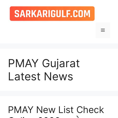
Skip
to
content
Menu
PMAY Gujarat
Latest News
PMAY New List Check