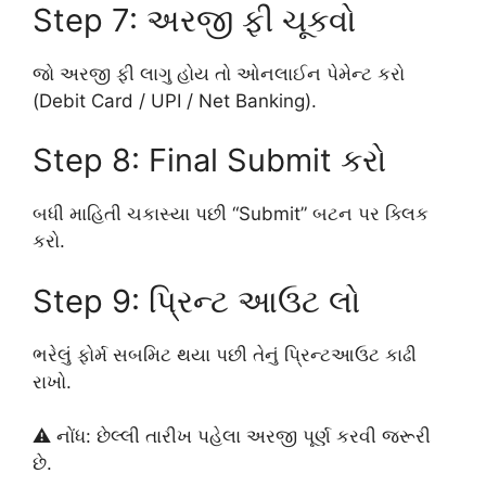
Step 7: અરજી ફી ચૂકવો
જો અરજી ફી લાગુ હોય તો ઓનલાઈન પેમેન્ટ કરો
(Debit Card / UPI / Net Banking).
Step 8: Final Submit કરો
બધી માહિતી ચકાસ્યા પછી “Submit” બટન પર ક્લિક
કરો.
Step 9: પ્રિન્ટ આઉટ લો
ભરેલું ફોર્મ સબમિટ થયા પછી તેનું પ્રિન્ટઆઉટ કાઢી
રાખો.
⚠️ નોંધ: છેલ્લી તારીખ પહેલા અરજી પૂર્ણ કરવી જરૂરી
છે.