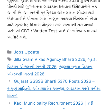
જીલ્લા ગ્રામ વિકાસ એજન્સી ભરતી 2026 હેઠળ વિવિધ
પોસ્ટો માટે ગુજરાતના લાયકાત ધરાવતા ઉમેદવારોને તક
આપી છે. આ ભરતી પ્રક્રિયા ઓનલાઇન મોડમાં થશે.
ઉમેદવારોને પોતાના ગામ, તાલુકા અથવા જિલ્લાની સેવા
માટે ગ્રામીણ વિકાસ ક્ષેત્રમાં કામ કરવાની તક મળશે.
પસંદગી CBT / Written Test અને દસ્તાવેજ ચકાસણી
આધારે થશે.
Categories
Jobs Update
Tags
Jilla Gram Vikas Agency Bharti 2026
,
ગ્રામ
વિકાસ એજન્સી ભરતી 2026
,
જીલ્લા ગ્રામ વિકાસ
એજન્સી ભરતી 2026
Gujarat GSSSB Bharti 5370 Posts 2026 –
સંપૂર્ણ માહિતી, ઓનલાઈન અરજી, લાયકાત અને પરીક્ષા
વિગતો
Kadi Municipality Recruitment 2026 | કડી