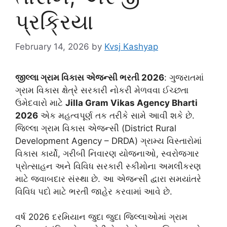
પ્રક્રિયા
February 14, 2026
by
Kvsj Kashyap
જીલ્લા ગ્રામ વિકાસ એજન્સી ભરતી 2026
: ગુજરાતમાં
ગ્રામ વિકાસ ક્ષેત્રે સરકારી નોકરી મેળવવા ઈચ્છતા
ઉમેદવારો માટે
Jilla Gram Vikas Agency Bharti
2026
એક મહત્વપૂર્ણ તક તરીકે સામે આવી શકે છે.
જિલ્લા ગ્રામ વિકાસ એજન્સી (District Rural
Development Agency – DRDA) ગ્રામ્ય વિસ્તારોમાં
વિકાસ કાર્યો, ગરીબી નિવારણ યોજનાઓ, સ્વરોજગાર
પ્રોત્સાહન અને વિવિધ સરકારી સ્કીમોના અમલીકરણ
માટે જવાબદાર સંસ્થા છે. આ એજન્સી દ્વારા સમયાંતરે
વિવિધ પદો માટે ભરતી જાહેર કરવામાં આવે છે.
વર્ષ 2026 દરમિયાન જુદા જુદા જિલ્લાઓમાં ગ્રામ