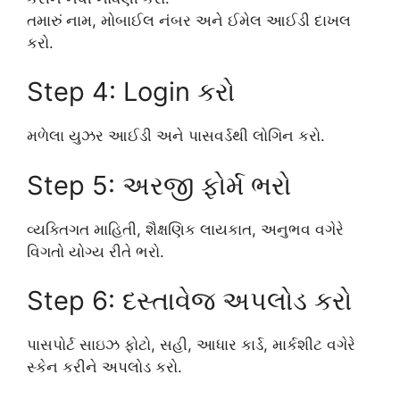
તમારું નામ, મોબાઈલ નંબર અને ઈમેલ આઈડી દાખલ
કરો.
Step 4: Login કરો
મળેલા યુઝર આઈડી અને પાસવર્ડથી લોગિન કરો.
Step 5: અરજી ફોર્મ ભરો
વ્યક્તિગત માહિતી, શૈક્ષણિક લાયકાત, અનુભવ વગેરે
વિગતો યોગ્ય રીતે ભરો.
Step 6: દસ્તાવેજ અપલોડ કરો
પાસપોર્ટ સાઇઝ ફોટો, સહી, આધાર કાર્ડ, માર્કશીટ વગેરે
સ્કેન કરીને અપલોડ કરો.