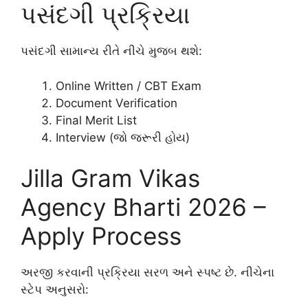
પસંદગી પ્રક્રિયા
પસંદગી સામાન્ય રીતે નીચે મુજબ થશે:
Online Written / CBT Exam
Document Verification
Final Merit List
Interview (જો જરૂરી હોય)
Jilla Gram Vikas
Agency Bharti 2026 –
Apply Process
અરજી કરવાની પ્રક્રિયા સરળ અને સ્પષ્ટ છે. નીચેના
સ્ટેપ અનુસરો: