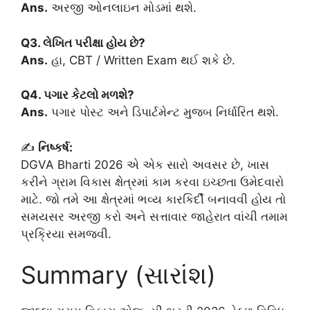
Ans.
અરજી ઓનલાઇન મોડમાં થશે.
Q3. લેખિત પરીક્ષા હોય છે?
Ans.
હા, CBT / Written Exam થઈ શકે છે.
Q4. પગાર કેટલો મળશે?
Ans.
પગાર પોસ્ટ અને ડિપાર્ટમેન્ટ મુજબ નિર્ધારિત થશે.
✍️
નિષ્કર્ષ:
DGVA Bharti 2026 એ એક સારો અવસર છે, ખાસ
કરીને ગ્રામ વિકાસ ક્ષેત્રમાં કામ કરવા ઇચ્છતા ઉમેદવારો
માટે. જો તમે આ ક્ષેત્રમાં ભવ્ય કારકિર્દી બનાવવી હોય તો
સમયસર અરજી કરો અને સત્તાવાર જાહેરાત વાંચી તમામ
પ્રક્રિયા સમજવી.
Summary (સારાંશ)