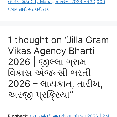
નગરપાલિકા City Manager ભરતી 2026 – ₹30,000
પગાર સાથે સરકારી તક
1 thought on “Jilla Gram
Vikas Agency Bharti
2026 | જીલ્લા ગ્રામ
વિકાસ એજન્સી ભરતી
2026 – લાયકાત, તારીખ,
અરજી પ્રક્રિયા”
Pingback:
પ્રધાનમંત્રી માતૃ વંદના યોજના 2026 | PM