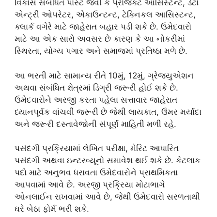
વિકાસ સંબંધિત પોસ્ટ જેવી કે પ્રોજેક્ટ આસિસ્ટન્ટ, ડેટા
એન્ટ્રી ઓપરેટર, એકાઉન્ટન્ટ, ટેક્નિકલ આસિસ્ટન્ટ,
ક્લાર્ક વગેરે માટે જાહેરાત બહાર પડી શકે છે. ઉમેદવારો
માટે આ એક સારો અવસર છે કારણ કે આ નોકરીમાં
સ્થિરતા, યોગ્ય પગાર અને સમાજમાં પ્રતિષ્ઠા મળે છે.
આ ભરતી માટે સામાન્ય રીતે 10મું, 12મું, ગ્રેજ્યુએશન
અથવા સંબંધિત ક્ષેત્રમાં ડિગ્રી જરૂરી હોઈ શકે છે.
ઉમેદવારોને અરજી કરતા પહેલા સત્તાવાર જાહેરાત
ધ્યાનપૂર્વક વાંચવી જરૂરી છે જેથી લાયકાત, ઉંમર મર્યાદા
અને જરૂરી દસ્તાવેજોની સંપૂર્ણ માહિતી મળી રહે.
પસંદગી પ્રક્રિયામાં લેખિત પરીક્ષા, મેરિટ આધારિત
પસંદગી અથવા ઇન્ટરવ્યૂનો સમાવેશ થઈ શકે છે. કેટલાક
પદો માટે અનુભવ ધરાવતા ઉમેદવારોને પ્રાથમિકતા
આપવામાં આવે છે. અરજી પ્રક્રિયા મોટાભાગે
ઓનલાઈન રાખવામાં આવે છે, જેથી ઉમેદવારો સરળતાથી
ઘરે બેઠા ફોર્મ ભરી શકે.