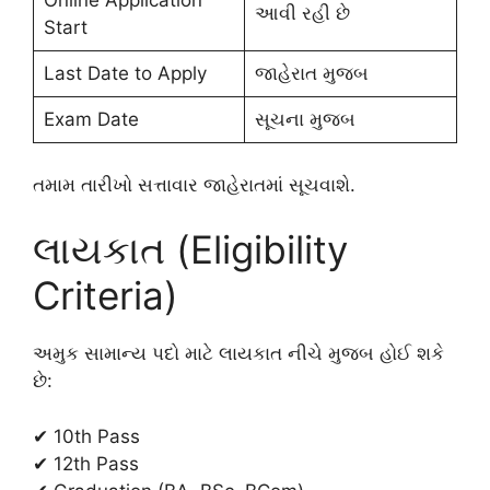
Online Application
આવી રહી છે
Start
Last Date to Apply
જાહેરાત મુજબ
Exam Date
સૂચના મુજબ
તમામ તારીખો સત્તાવાર જાહેરાતમાં સૂચવાશે.
લાયકાત (Eligibility
Criteria)
અમુક સામાન્ય પદો માટે લાયકાત નીચે મુજબ હોઈ શકે
છે:
✔ 10th Pass
✔ 12th Pass