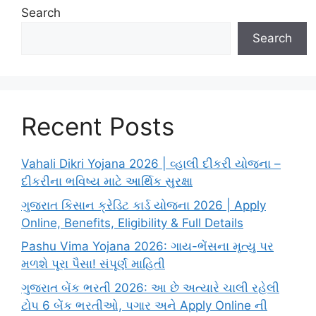
Search
Search
Recent Posts
Vahali Dikri Yojana 2026 | વ્હાલી દીકરી યોજના –
દીકરીના ભવિષ્ય માટે આર્થિક સુરક્ષા
ગુજરાત કિસાન ક્રેડિટ કાર્ડ યોજના 2026 | Apply
Online, Benefits, Eligibility & Full Details
Pashu Vima Yojana 2026: ગાય-ભેંસના મૃત્યુ પર
મળશે પૂરા પૈસા! સંપૂર્ણ માહિતી
ગુજરાત બેંક ભરતી 2026: આ છે અત્યારે ચાલી રહેલી
ટોપ 6 બેંક ભરતીઓ, પગાર અને Apply Online ની