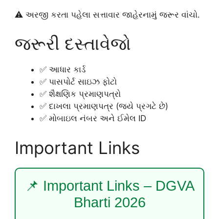
⚠️ અરજી કરતા પહેલા સત્તાવાર જાહેરનામું જરૂર વાંચો.
જરૂરી દસ્તાવેજો
✅ આધાર કાર્ડ
✅ પાસપોર્ટ સાઇઝ ફોટો
✅ શૈક્ષણિક પ્રમાણપત્રો
✅ દાખલા પ્રમાણપત્ર (જ્યે પ્રગટે છે)
✅ મોબાઇલ નંબર અને ઈમેલ ID
Important Links
📌 Important Links – DGVA
Bharti 2026