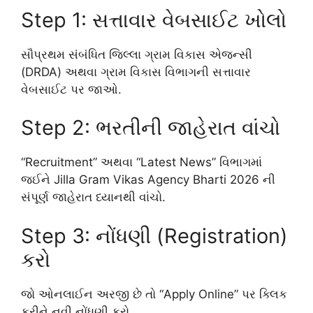
Step 1: સત્તાવાર વેબસાઈટ ખોલો
સૌપ્રથમ સંબંધિત જિલ્લા ગ્રામ વિકાસ એજન્સી
(DRDA) અથવા ગ્રામ વિકાસ વિભાગની સત્તાવાર
વેબસાઈટ પર જાઓ.
Step 2: ભરતીની જાહેરાત વાંચો
“Recruitment” અથવા “Latest News” વિભાગમાં
જઈને Jilla Gram Vikas Agency Bharti 2026 ની
સંપૂર્ણ જાહેરાત ધ્યાનથી વાંચો.
Step 3: નોંધણી (Registration)
કરો
જો ઓનલાઈન અરજી છે તો “Apply Online” પર ક્લિક
કરીને નવી નોંધણી કરો.